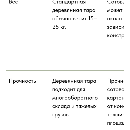
Вес
Стандартная
Сотовый
деревянная тара
может ве
обычно весит 15–
около 1,
25 кг.
зависимо
конструк
Прочность
Деревянная тара
Прочнос
подходит для
сотового
многооборотного
картона 
склада и тяжелых
от конст
грузов.
толщины
площади