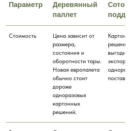
Параметр
Деревянный
Сотов
паллет
поддо
Стоимость
Цена зависит от
Картонн
размера,
решение
состояния и
выгодно 
оборотности тары.
экспортн
Новая европалета
однораз
обычно стоит
поставок
дороже
одноразовых
картонных
решений.