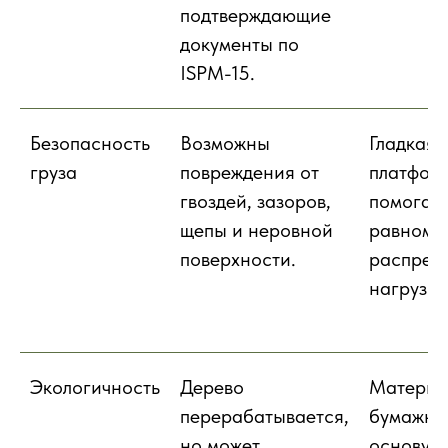
подтверждающие
документы по
ISPM-15.
Безопасность
Возможны
Гладкая
груза
повреждения от
платфор
гвоздей, зазоров,
помогае
щепы и неровной
равноме
поверхности.
распред
нагрузку
Экологичность
Дерево
Материа
перерабатывается,
бумажну
но может
основу и