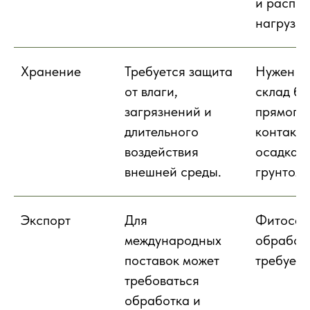
и распр
нагрузки
Хранение
Требуется защита
Нужен с
от влаги,
склад бе
загрязнений и
прямого
длительного
контакта
воздействия
осадкам
внешней среды.
грунтом.
Экспорт
Для
Фитосан
международных
обработ
поставок может
требуетс
требоваться
обработка и